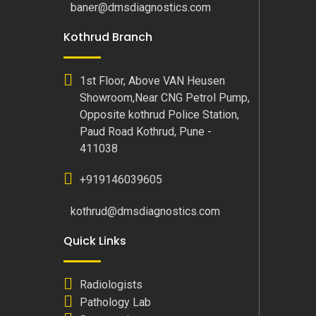
baner@dmsdiagnostics.com
Kothrud Branch
1st Floor, Above VAN Heusen
Showroom,Near CNG Petrol Pump,
Opposite kothrud Police Station,
Paud Road Kothrud, Pune -
411038
+919146039605
kothrud@dmsdiagnostics.com
Quick Links
Radiologists
Pathology Lab