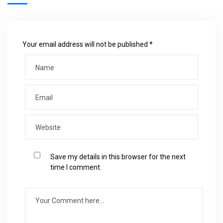
Your email address will not be published *
Save my details in this browser for the next
time I comment.