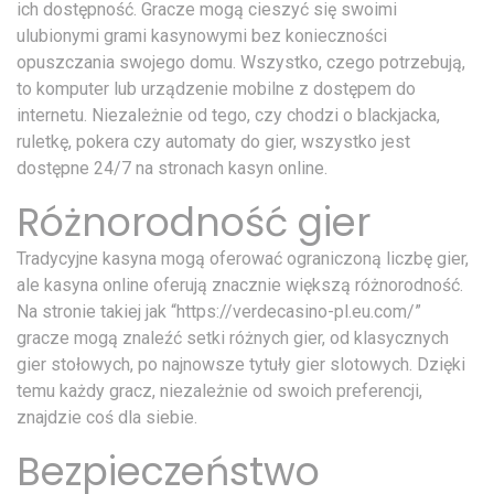
ich dostępność. Gracze mogą cieszyć się swoimi
ulubionymi grami kasynowymi bez konieczności
opuszczania swojego domu. Wszystko, czego potrzebują,
to komputer lub urządzenie mobilne z dostępem do
internetu. Niezależnie od tego, czy chodzi o blackjacka,
ruletkę, pokera czy automaty do gier, wszystko jest
dostępne 24/7 na stronach kasyn online.
Różnorodność gier
Tradycyjne kasyna mogą oferować ograniczoną liczbę gier,
ale kasyna online oferują znacznie większą różnorodność.
Na stronie takiej jak “https://verdecasino-pl.eu.com/”
gracze mogą znaleźć setki różnych gier, od klasycznych
gier stołowych, po najnowsze tytuły gier slotowych. Dzięki
temu każdy gracz, niezależnie od swoich preferencji,
znajdzie coś dla siebie.
Bezpieczeństwo