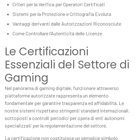
Criteri per la Verifica per Operatori Certificati
Sistemi per la Protezione e Crittografia Evoluta
Vantaggi derivanti dalle Autorizzazioni Riconosciute
Come Controllare l’Autenticità delle Licenze
Le Certificazioni
Essenziali del Settore di
Gaming
Nel panorama di gaming digitale, funzionare attraverso
piattaforme autorizzate rappresenta un elemento
fondamentale per garantire trasparenza ed affidabilità. Le
nostre sistemi rispettano stringenti standard internazionali,
sottoposti a controlli periodici per opera di enti autonomi
specializzati per la regolamentazione del settore.
La certificazione non costituisce un semplice simbolo