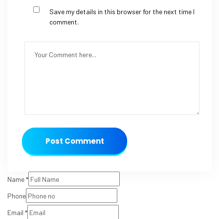
Save my details in this browser for the next time I
comment.
Post Comment
Name
*
Phone
Email
*