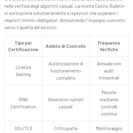
nella verifica degli algoritmi casuali. La nostra
Casino Bulletin
si sottoposta volontariamente a ispezioni che superano i
requisiti minimi obbligatori, dimostrando l’ impegno concreto
verso il qualità del servizio.
Tipo per
Frequenza
Ambito di Controllo
Certificazione
Verifiche
Autorizzazione di
Annuale con
Licenza
funzionamento
audit
Gaming
completa
trimestrali
Mensile
RNG
Generatori numeri
mediante
Certification
casuali
controlli
continui
SSL/TLS
Crittografia
Monitoraggio