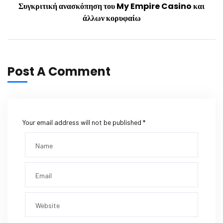
Συγκριτική ανασκόπηση του My Empire Casino και
άλλων κορυφαίω
Post A Comment
Your email address will not be published *