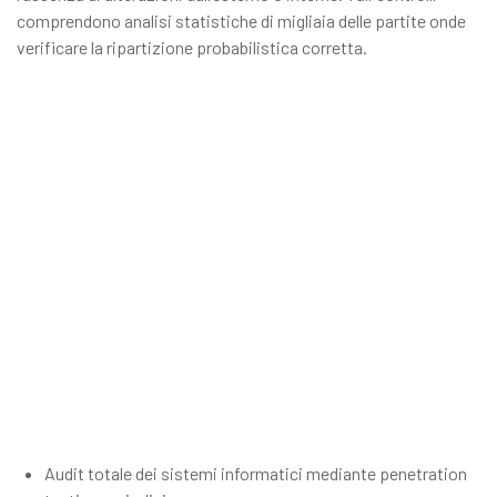
comprendono analisi statistiche di migliaia delle partite onde
verificare la ripartizione probabilistica corretta.
Audit totale dei sistemi informatici mediante penetration