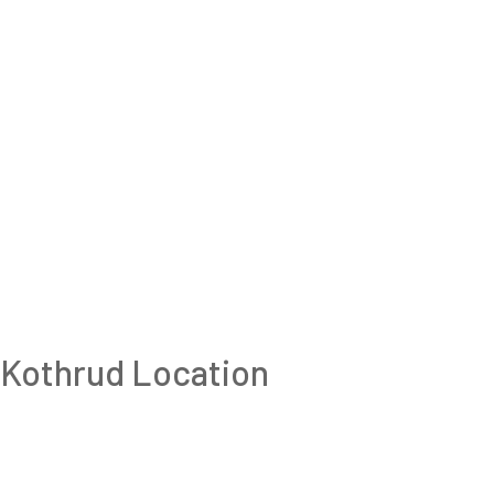
Kothrud Location