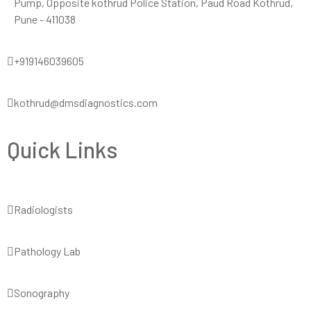
Pump, Opposite kothrud Police Station, Paud Road Kothrud,
Pune - 411038
+919146039605
kothrud@dmsdiagnostics.com
Quick Links
Radiologists
Pathology Lab
Sonography