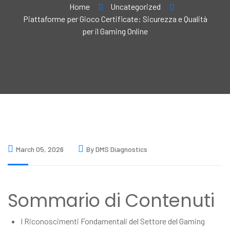
Home
Uncategorized
Piattaforme per Gioco Certificate: Sicurezza e Qualità
per il Gaming Online
March 05, 2026
By DMS Diagnostics
Sommario di Contenuti
I Riconoscimenti Fondamentali del Settore del Gaming