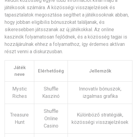
Reddit közösség egyre több információt kínál majd a
játékosok számára. A közösségi visszajelzések és
tapasztalatok megosztása segíthet a játékosoknak abban,
hogy jobban eligibilis bónuszokat találjanak, és
sikeresebben játsszanak az új játékokkal. Az online
kaszinók folyamatosan fejlődnek, és a közösség tagjai is
hozzájárulnak ehhez a folyamathoz, így érdemes aktívan
részt venni a diskurzusban.
Játék
Elérhetőség
Jellemzők
neve
Mystic
Shuffle
Innovatív bónuszok,
Riches
Kaszinó
izgalmas grafika
Shuffle
Treasure
Különböző stratégiák,
Online
Hunt
közösségi visszajelzések
Casino