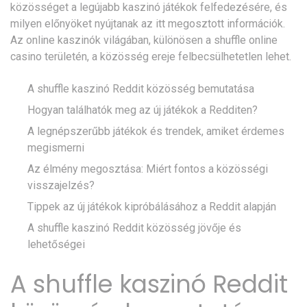
közösséget a legújabb kaszinó játékok felfedezésére, és
milyen előnyöket nyújtanak az itt megosztott információk.
Az online kaszinók világában, különösen a shuffle online
casino területén, a közösség ereje felbecsülhetetlen lehet.
A shuffle kaszinó Reddit közösség bemutatása
Hogyan találhatók meg az új játékok a Redditen?
A legnépszerűbb játékok és trendek, amiket érdemes
megismerni
Az élmény megosztása: Miért fontos a közösségi
visszajelzés?
Tippek az új játékok kipróbálásához a Reddit alapján
A shuffle kaszinó Reddit közösség jövője és
lehetőségei
A shuffle kaszinó Reddit