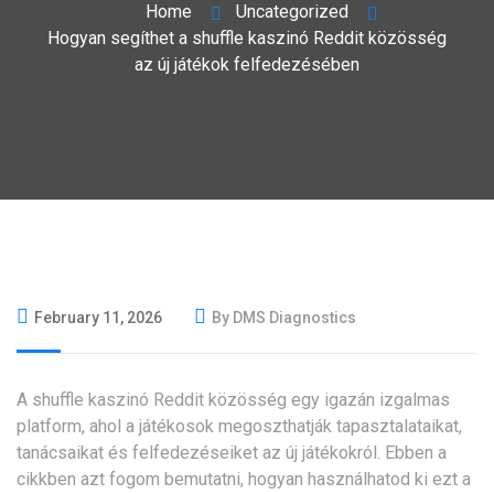
Home
Uncategorized
Hogyan segíthet a shuffle kaszinó Reddit közösség
az új játékok felfedezésében
February 11, 2026
By DMS Diagnostics
A shuffle kaszinó Reddit közösség egy igazán izgalmas
platform, ahol a játékosok megoszthatják tapasztalataikat,
tanácsaikat és felfedezéseiket az új játékokról. Ebben a
cikkben azt fogom bemutatni, hogyan használhatod ki ezt a