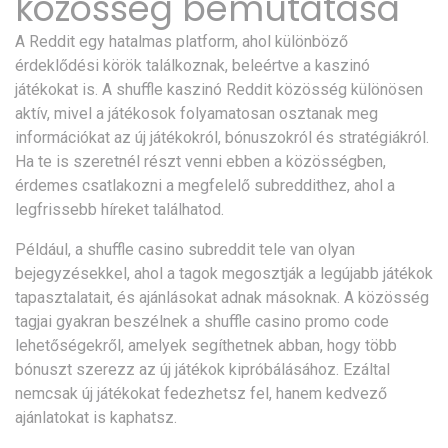
közösség bemutatása
A Reddit egy hatalmas platform, ahol különböző
érdeklődési körök találkoznak, beleértve a kaszinó
játékokat is. A shuffle kaszinó Reddit közösség különösen
aktív, mivel a játékosok folyamatosan osztanak meg
információkat az új játékokról, bónuszokról és stratégiákról.
Ha te is szeretnél részt venni ebben a közösségben,
érdemes csatlakozni a megfelelő subreddithez, ahol a
legfrissebb híreket találhatod.
Például, a shuffle casino subreddit tele van olyan
bejegyzésekkel, ahol a tagok megosztják a legújabb játékok
tapasztalatait, és ajánlásokat adnak másoknak. A közösség
tagjai gyakran beszélnek a shuffle casino promo code
lehetőségekről, amelyek segíthetnek abban, hogy több
bónuszt szerezz az új játékok kipróbálásához. Ezáltal
nemcsak új játékokat fedezhetsz fel, hanem kedvező
ajánlatokat is kaphatsz.