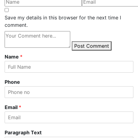
Save my details in this browser for the next time I
comment.
Post Comment
Name
*
Phone
Email
*
Paragraph Text