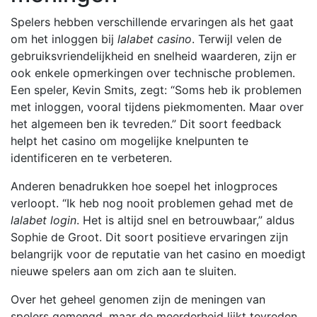
Spelers hebben verschillende ervaringen als het gaat
om het inloggen bij
lalabet casino
. Terwijl velen de
gebruiksvriendelijkheid en snelheid waarderen, zijn er
ook enkele opmerkingen over technische problemen.
Een speler, Kevin Smits, zegt: “Soms heb ik problemen
met inloggen, vooral tijdens piekmomenten. Maar over
het algemeen ben ik tevreden.” Dit soort feedback
helpt het casino om mogelijke knelpunten te
identificeren en te verbeteren.
Anderen benadrukken hoe soepel het inlogproces
verloopt. “Ik heb nog nooit problemen gehad met de
lalabet login
. Het is altijd snel en betrouwbaar,” aldus
Sophie de Groot. Dit soort positieve ervaringen zijn
belangrijk voor de reputatie van het casino en moedigt
nieuwe spelers aan om zich aan te sluiten.
Over het geheel genomen zijn de meningen van
spelers gemengd, maar de meerderheid lijkt tevreden