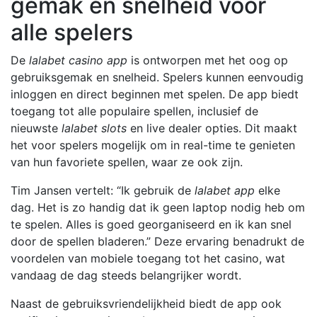
gemak en snelheid voor
alle spelers
De
lalabet casino app
is ontworpen met het oog op
gebruiksgemak en snelheid. Spelers kunnen eenvoudig
inloggen en direct beginnen met spelen. De app biedt
toegang tot alle populaire spellen, inclusief de
nieuwste
lalabet slots
en live dealer opties. Dit maakt
het voor spelers mogelijk om in real-time te genieten
van hun favoriete spellen, waar ze ook zijn.
Tim Jansen vertelt: “Ik gebruik de
lalabet app
elke
dag. Het is zo handig dat ik geen laptop nodig heb om
te spelen. Alles is goed georganiseerd en ik kan snel
door de spellen bladeren.” Deze ervaring benadrukt de
voordelen van mobiele toegang tot het casino, wat
vandaag de dag steeds belangrijker wordt.
Naast de gebruiksvriendelijkheid biedt de app ook