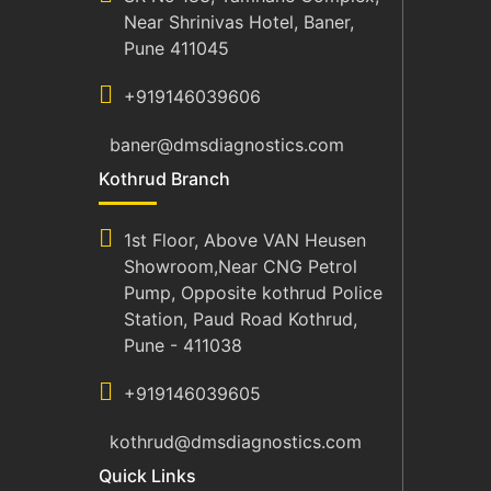
Near Shrinivas Hotel, Baner,
Pune 411045
+919146039606
baner@dmsdiagnostics.com
Kothrud Branch
1st Floor, Above VAN Heusen
Showroom,Near CNG Petrol
Pump, Opposite kothrud Police
Station, Paud Road Kothrud,
Pune - 411038
+919146039605
kothrud@dmsdiagnostics.com
Quick Links