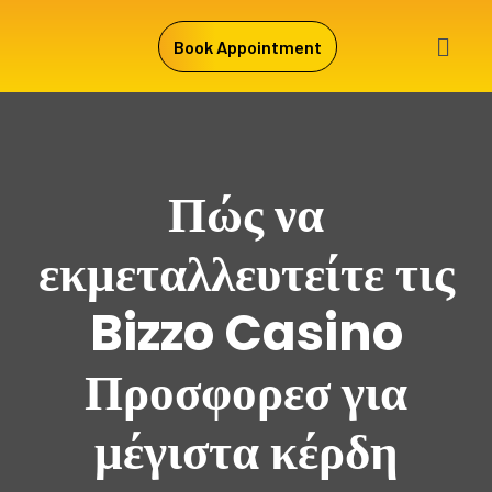
Book Appointment
Πώς να
εκμεταλλευτείτε τις
Bizzo Casino
Προσφορεσ για
μέγιστα κέρδη