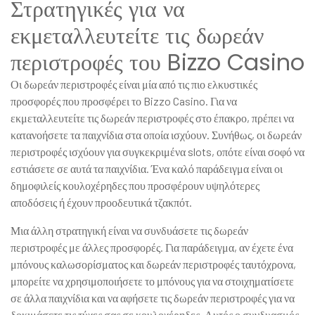
Στρατηγικές για να
εκμεταλλευτείτε τις δωρεάν
περιστροφές του Bizzo Casino
Οι δωρεάν περιστροφές είναι μία από τις πιο ελκυστικές
προσφορές που προσφέρει το Bizzo Casino. Για να
εκμεταλλευτείτε τις δωρεάν περιστροφές στο έπακρο, πρέπει να
κατανοήσετε τα παιχνίδια στα οποία ισχύουν. Συνήθως, οι δωρεάν
περιστροφές ισχύουν για συγκεκριμένα slots, οπότε είναι σοφό να
εστιάσετε σε αυτά τα παιχνίδια. Ένα καλό παράδειγμα είναι οι
δημοφιλείς κουλοχέρηδες που προσφέρουν υψηλότερες
αποδόσεις ή έχουν προοδευτικά τζακπότ.
Μια άλλη στρατηγική είναι να συνδυάσετε τις δωρεάν
περιστροφές με άλλες προσφορές. Για παράδειγμα, αν έχετε ένα
μπόνους καλωσορίσματος και δωρεάν περιστροφές ταυτόχρονα,
μπορείτε να χρησιμοποιήσετε το μπόνους για να στοιχηματίσετε
σε άλλα παιχνίδια και να αφήσετε τις δωρεάν περιστροφές για να
δοκιμάσετε τις τύχες σας σε κουλοχέρηδες. Αυτός ο συνδυασμός