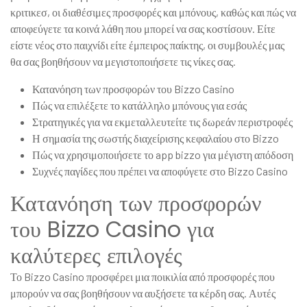
κριτικεσ
, οι διαθέσιμες προσφορές και μπόνους, καθώς και πώς να
αποφεύγετε τα κοινά λάθη που μπορεί να σας κοστίσουν. Είτε
είστε νέος στο παιχνίδι είτε έμπειρος παίκτης, οι συμβουλές μας
θα σας βοηθήσουν να μεγιστοποιήσετε τις νίκες σας.
Κατανόηση των προσφορών του Bizzo Casino
Πώς να επιλέξετε το κατάλληλο μπόνους για εσάς
Στρατηγικές για να εκμεταλλευτείτε τις δωρεάν περιστροφές
Η σημασία της σωστής διαχείρισης κεφαλαίου στο Bizzo
Πώς να χρησιμοποιήσετε το app bizzo για μέγιστη απόδοση
Συχνές παγίδες που πρέπει να αποφύγετε στο Bizzo Casino
Κατανόηση των προσφορών
του Bizzo Casino για
καλύτερες επιλογές
Το Bizzo Casino προσφέρει μια ποικιλία από προσφορές που
μπορούν να σας βοηθήσουν να αυξήσετε τα κέρδη σας. Αυτές