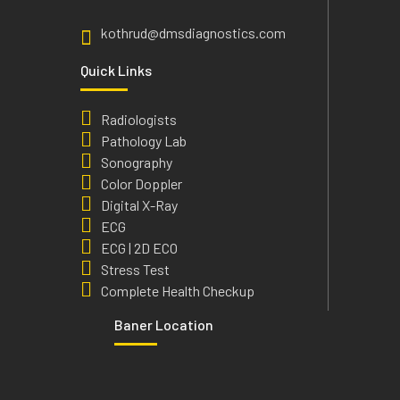
kothrud@dmsdiagnostics.com
Quick Links
Radiologists
Pathology Lab
Sonography
Color Doppler
Digital X-Ray
ECG
ECG | 2D ECO
Stress Test
Complete Health Checkup
Baner Location