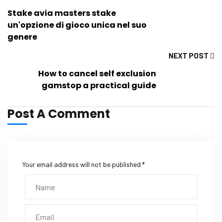
Stake avia masters stake
un'opzione di gioco unica nel suo
genere
NEXT POST
How to cancel self exclusion
gamstop a practical guide
Post A Comment
Your email address will not be published *