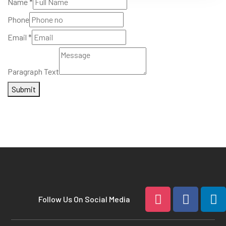
Name
*
Phone
Email
*
Paragraph Text
Submit
Follow Us On Social Media