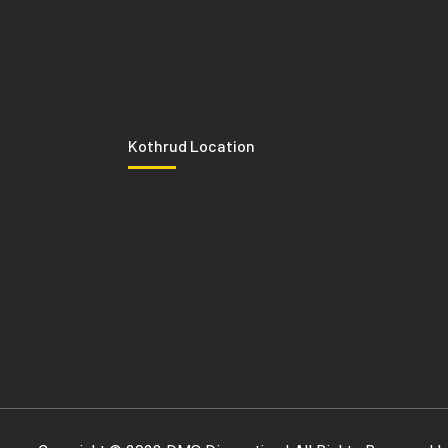
Kothrud Location