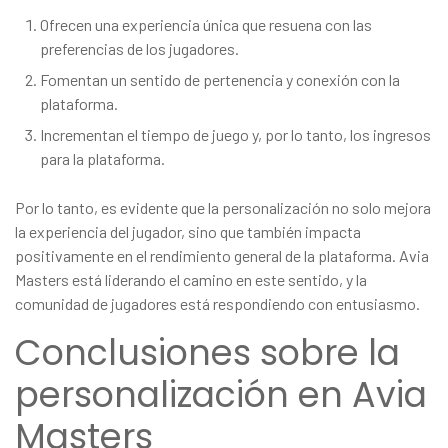
Ofrecen una experiencia única que resuena con las
preferencias de los jugadores.
Fomentan un sentido de pertenencia y conexión con la
plataforma.
Incrementan el tiempo de juego y, por lo tanto, los ingresos
para la plataforma.
Por lo tanto, es evidente que la personalización no solo mejora
la experiencia del jugador, sino que también impacta
positivamente en el rendimiento general de la plataforma. Avia
Masters está liderando el camino en este sentido, y la
comunidad de jugadores está respondiendo con entusiasmo.
Conclusiones sobre la
personalización en Avia
Masters