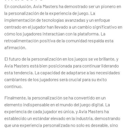
En conclusión, Avia Masters ha demostrado ser un pionero en
la personalización de la experiencia de juego. La
implementación de tecnologías avanzadas y un enfoque
centrado en el jugador han llevado a un cambio significativo en
cómo los jugadores interactúan con la plataforma. La
retroalimentación positiva de la comunidad respalda esta
afirmación.
El futuro de la personalización en los juegos se ve brillante, y
Avia Masters está bien posicionada para continuar liderando
esta tendencia. La capacidad de adaptarse a las necesidades
cambiantes de los jugadores será crucial para su éxito
continuo.
Finalmente, la personalización se ha convertido en un
elemento indispensable en el mundo del juego digital. La
experiencia de cada jugador es única, y Avia Masters ha
establecido un estándar elevado en la industria, demostrando
que una experiencia personalizada no solo es deseable, sino