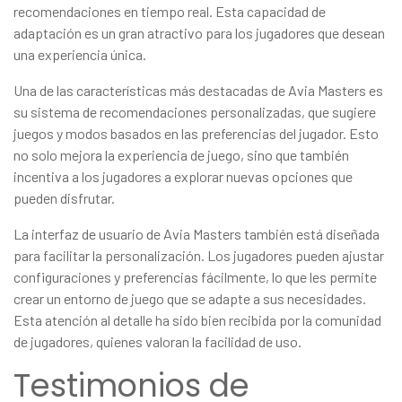
recomendaciones en tiempo real. Esta capacidad de
adaptación es un gran atractivo para los jugadores que desean
una experiencia única.
Una de las características más destacadas de Avia Masters es
su sistema de recomendaciones personalizadas, que sugiere
juegos y modos basados en las preferencias del jugador. Esto
no solo mejora la experiencia de juego, sino que también
incentiva a los jugadores a explorar nuevas opciones que
pueden disfrutar.
La interfaz de usuario de Avia Masters también está diseñada
para facilitar la personalización. Los jugadores pueden ajustar
configuraciones y preferencias fácilmente, lo que les permite
crear un entorno de juego que se adapte a sus necesidades.
Esta atención al detalle ha sido bien recibida por la comunidad
de jugadores, quienes valoran la facilidad de uso.
Testimonios de