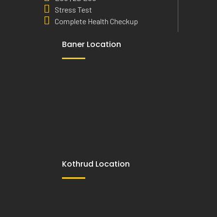
Stress Test
Complete Health Checkup
Baner Location
Kothrud Location