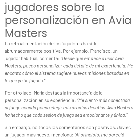
jugadores sobre la
personalización en Avia
Masters
La retroalimentación de los jugadores ha sido
abrumadoramente positiva. Por ejemplo, Francisco, un
jugador habitual, comenta:
“Desde que empecé a usar Avia
Masters, puedo personalizar cada detalle de mi experiencia. Me
encanta cómo el sistema sugiere nuevas misiones basadas en
lo que ya he jugado.”
Por otro lado, María destaca la importancia de la
personalización en su experiencia:
“Me siento más conectada
al juego cuando puedo elegir mis propios desafíos. Avia Masters
ha hecho que cada sesión de juego sea emocionante y única.”
Sin embargo, no todos los comentarios son positivos. Javier,
un jugador más nuevo, menciona:
“Al principio, me pareció