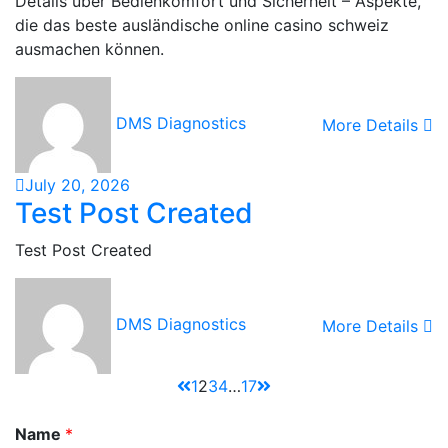
Details über Bedienkomfort und Sicherheit – Aspekte,
die das beste ausländische online casino schweiz
ausmachen können.
DMS Diagnostics
More Details
July 20, 2026
Test Post Created
Test Post Created
DMS Diagnostics
More Details
1
2
3
4
…
17
Name
*