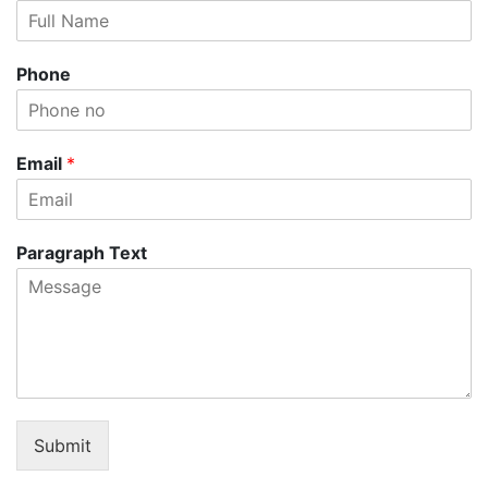
Phone
Email
*
Paragraph Text
Submit